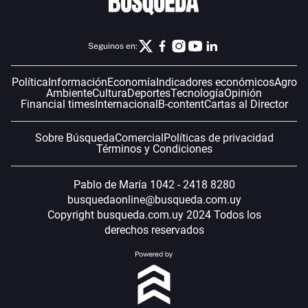
Seguinos en:
Política
Información
Economía
Indicadores económicos
Agro
Ambiente
Cultura
Deportes
Tecnología
Opinión
Financial times
Internacional
B-content
Cartas al Director
Sobre Búsqueda
Comercial
Políticas de privacidad
Términos y Condiciones
Pablo de María 1042 - 2418 8280
busquedaonline@busqueda.com.uy
Copyright busqueda.com.uy 2024 Todos los
derechos reservados