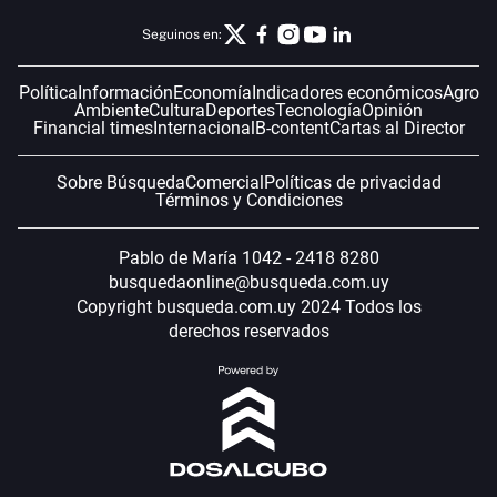
Seguinos en:
Política
Información
Economía
Indicadores económicos
Agro
Ambiente
Cultura
Deportes
Tecnología
Opinión
Financial times
Internacional
B-content
Cartas al Director
Sobre Búsqueda
Comercial
Políticas de privacidad
Términos y Condiciones
Pablo de María 1042 - 2418 8280
busquedaonline@busqueda.com.uy
Copyright busqueda.com.uy 2024 Todos los
derechos reservados