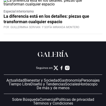
Especial interiorismo
La diferencia está en los detalles: piezas que
transforman cualquier espacio
POR
GUILLERMINA SERVIAN
Y SOFÍA MIRANDA MONTERO
Seguinos en:
Actualidad
Bienestar y Sociedad
Gastronomía
Personajes
Tiempo Libre
Diseño y Tendencias
Sociales
Horóscopo
De más y de menos
Sobre Búsqueda
Comercial
Políticas de privacidad
Términos y Condiciones