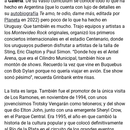
a
Galería
­. De su vasto currículum se conoce todo lo que ha
hecho en Argentina (que lo cuenta con lujo de detalles en
su
autobiografía
Te amo, te odio, dame más, editada
por
Planeta
en 2022) pero poco de lo que ha hecho en
Uruguay. Que también es mucho. Trajo equipos y artistas a
los
Montevideo Rock
originales, organizó los primeros
conciertos internacionales en el estadio Centenario, donde
los uruguayos pudieron disfrutar a artistas de la talla de
Sting, Eric Clapton y Paul Simon. “Donde hoy es el Antel
Arena, que era el Cilindro Municipal, también hice un
montón de
shows
. Recuerdo la vez que vine en Buquebus
con Bob Dylan porque no quería viajar en avión. Ese show
sonó pésimo”, recuerda Grinbank entre risas.
La lista­ es larga. También fue el promotor de la única visita
de Los Ramones­, en noviembre de 1994, con unos
jovencísimos Trotsky­ Vengarán­ como teloneros; y del show
que dio Elton John, junto con una emergente Sheryl Crow,
en el Parque Central. Era 1995, el año en que cambió la
historia de la cultura popular y que colocó definitivamente
al Río de la Plata en el circuito de los grandes eventos