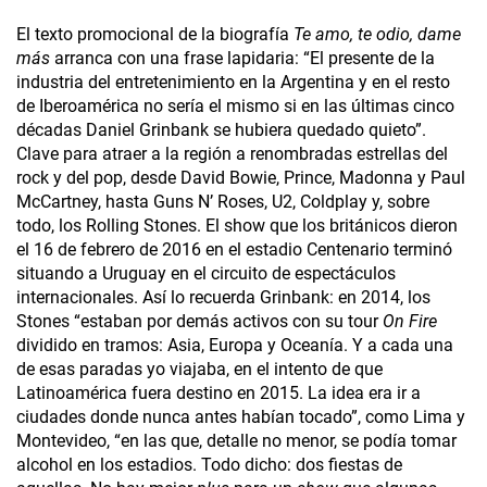
El texto promocional de la biografía
Te amo, te odio, dame
más
arranca con una frase lapidaria: “El presente de la
industria del entretenimiento en la Argentina y en el resto
de Iberoamérica no sería el mismo si en las últimas cinco
décadas Daniel Grinbank se hubiera quedado quieto”.
Clave para atraer a la región a renombradas estrellas del
rock y del pop, desde David Bowie, Prince, Madonna y Paul
McCartney, hasta Guns N’ Roses, U2, Coldplay y, sobre
todo, los Rolling Stones. El show que los británicos dieron
el 16 de febrero de 2016 en el estadio Centenario terminó
situando a Uruguay en el circuito de espectáculos
internacionales. Así lo recuerda Grinbank: en 2014, los
Stones “estaban por demás activos con su tour
On Fire
dividido en tramos: Asia, Europa y Oceanía. Y a cada una
de esas paradas yo viajaba, en el intento de que
Latinoamérica fuera destino en 2015. La idea era ir a
ciudades donde nunca antes habían tocado”, como Lima y
Montevideo, “en las que, detalle no menor, se podía tomar
alcohol en los estadios. Todo dicho: dos fiestas de