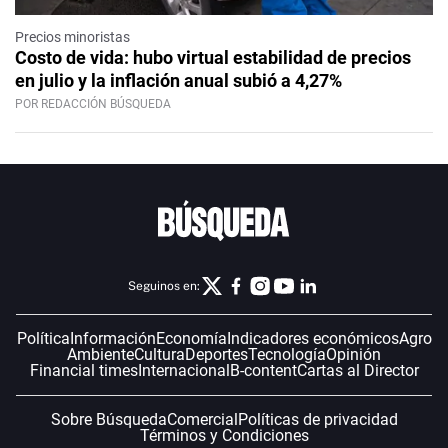
Precios minoristas
Costo de vida: hubo virtual estabilidad de precios
en julio y la inflación anual subió a 4,27%
POR REDACCIÓN BÚSQUEDA
Seguinos en:
Política
Información
Economía
Indicadores económicos
Agro
Ambiente
Cultura
Deportes
Tecnología
Opinión
Financial times
Internacional
B-content
Cartas al Director
Sobre Búsqueda
Comercial
Políticas de privacidad
Términos y Condiciones