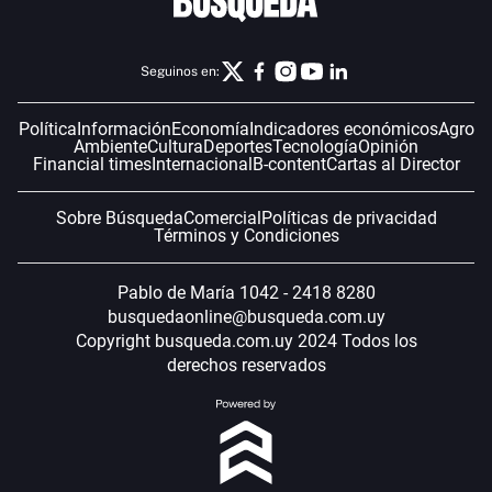
Seguinos en:
Política
Información
Economía
Indicadores económicos
Agro
Ambiente
Cultura
Deportes
Tecnología
Opinión
Financial times
Internacional
B-content
Cartas al Director
Sobre Búsqueda
Comercial
Políticas de privacidad
Términos y Condiciones
Pablo de María 1042 - 2418 8280
busquedaonline@busqueda.com.uy
Copyright busqueda.com.uy 2024 Todos los
derechos reservados