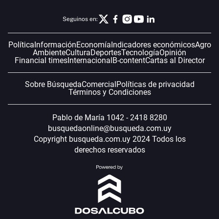
Seguinos en:
Política
Información
Economía
Indicadores económicos
Agro
Ambiente
Cultura
Deportes
Tecnología
Opinión
Financial times
Internacional
B-content
Cartas al Director
Sobre Búsqueda
Comercial
Políticas de privacidad
Términos y Condiciones
Pablo de María 1042 - 2418 8280
busquedaonline@busqueda.com.uy
Copyright busqueda.com.uy 2024 Todos los
derechos reservados