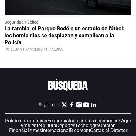
Seguridad Pública
La rambla, el Parque Rodó o un estadio de fútbol:
los homicidios se desplazan y complican a la
Policía
POR JUAN FRANCISCO PITTALUGA
Seguinos en:
Política
Información
Economía
Indicadores económicos
Agro
Ambiente
Cultura
Deportes
Tecnología
Opinión
Financial times
Internacional
B-content
Cartas al Director