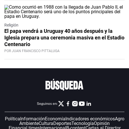
Religión
El papa vendrá a Uruguay 40 años después y la
Iglesia prepara una ceremonia masiva en el Estadio
Centenario
POR JUAN FRANCISCO PITTALUGA
Seguinos en:
Política
Información
Economía
Indicadores económicos
Agro
Ambiente
Cultura
Deportes
Tecnología
Opinión
Financial times
Internacional
B-content
Cartas al Director