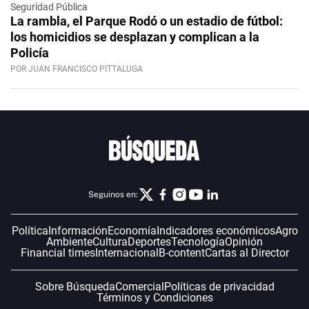
Seguridad Pública
La rambla, el Parque Rodó o un estadio de fútbol:
los homicidios se desplazan y complican a la
Policía
POR JUAN FRANCISCO PITTALUGA
Seguinos en:
Política
Información
Economía
Indicadores económicos
Agro
Ambiente
Cultura
Deportes
Tecnología
Opinión
Financial times
Internacional
B-content
Cartas al Director
Sobre Búsqueda
Comercial
Políticas de privacidad
Términos y Condiciones