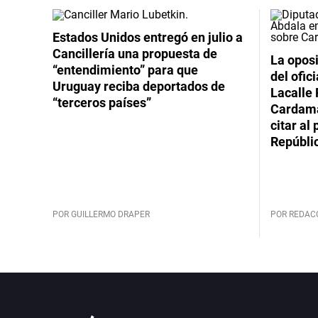
Estados Unidos entregó en julio a
Cancillería una propuesta de
La oposi
“entendimiento” para que
del ofic
Uruguay reciba deportados de
Lacalle 
“terceros países”
Cardama
citar al
Repúbli
POR GUILLERMO DRAPER
POR REDAC