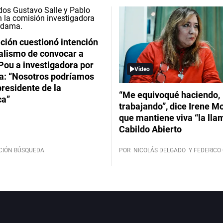
ción cuestionó intención
ialismo de convocar a
Pou a investigadora por
Video
: “Nosotros podríamos
 presidente de la
“Me equivoqué haciendo,
ca”
trabajando”, dice Irene Mo
que mantiene viva “la lla
Cabildo Abierto
CIÓN BÚSQUEDA
POR
NICOLÁS DELGADO
Y FEDERICO 