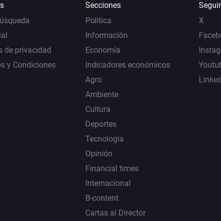
s
Secciones
Segui
Búsqueda
Política
X
al
Información
Faceb
s de privacidad
Economía
Insta
s y Condiciones
Indicadores económicos
Youtu
Agro
Linke
Ambiente
Cultura
Deportes
Tecnología
Opinión
Financial times
Internacional
B-content
Cartas al Director