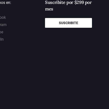
Suscribite por $299 por
nos en:
mes
ook
SUSCRIBITE
gram
be
dIn