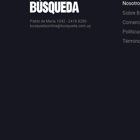
Nosotro
Sobre 
Pablo de María 1042 - 2418 8280
Comerci
busquedaonline@busqueda.com.uy
Política
Término