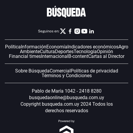
Seguinos en:
Política
Información
Economía
Indicadores económicos
Agro
Ambiente
Cultura
Deportes
Tecnología
Opinión
Financial times
Internacional
B-content
Cartas al Director
Sobre Búsqueda
Comercial
Políticas de privacidad
Términos y Condiciones
Pablo de María 1042 - 2418 8280
busquedaonline@busqueda.com.uy
Copyright busqueda.com.uy 2024 Todos los
derechos reservados