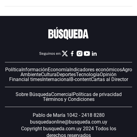
Seguinos en:
Política
Información
Economía
Indicadores económicos
Agro
Ambiente
Cultura
Deportes
Tecnología
Opinión
Financial times
Internacional
B-content
Cartas al Director
Sobre Búsqueda
Comercial
Políticas de privacidad
Términos y Condiciones
Pablo de María 1042 - 2418 8280
busquedaonline@busqueda.com.uy
Copyright busqueda.com.uy 2024 Todos los
derechos reservados