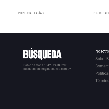
POR LUCAS FARÍAS
POR REDAC
Nosotro
Sobre 
Pablo de María 1042 - 2418 8280
Comerci
busquedaonline@busqueda.com.uy
Política
Término