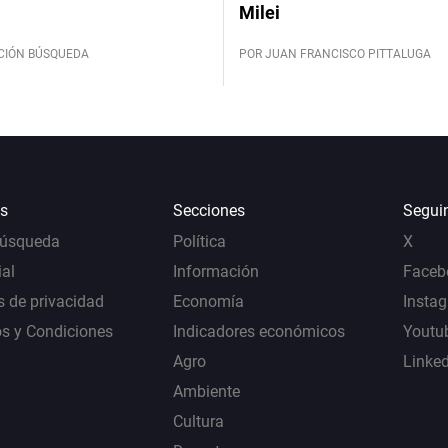
Milei
CIÓN BÚSQUEDA
POR JUAN FRANCISCO PITTALUGA
s
Secciones
Segui
Búsqueda
Política
X
al
Información
Faceb
s de privacidad
Economía
Insta
s y Condiciones
Indicadores económicos
Youtu
Agro
Linke
Ambiente
Cultura