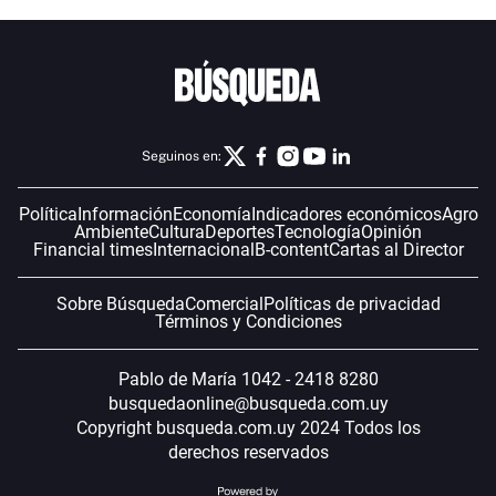
Seguinos en:
Política
Información
Economía
Indicadores económicos
Agro
Ambiente
Cultura
Deportes
Tecnología
Opinión
Financial times
Internacional
B-content
Cartas al Director
Sobre Búsqueda
Comercial
Políticas de privacidad
Términos y Condiciones
Pablo de María 1042 - 2418 8280
busquedaonline@busqueda.com.uy
Copyright busqueda.com.uy 2024 Todos los
derechos reservados