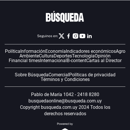
Seguinos en:
Política
Información
Economía
Indicadores económicos
Agro
Ambiente
Cultura
Deportes
Tecnología
Opinión
Financial times
Internacional
B-content
Cartas al Director
Sobre Búsqueda
Comercial
Políticas de privacidad
Términos y Condiciones
Pablo de María 1042 - 2418 8280
busquedaonline@busqueda.com.uy
Copyright busqueda.com.uy 2024 Todos los
derechos reservados