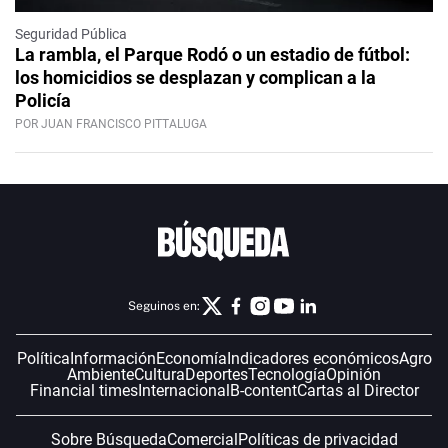
Seguridad Pública
La rambla, el Parque Rodó o un estadio de fútbol:
los homicidios se desplazan y complican a la
Policía
POR JUAN FRANCISCO PITTALUGA
Seguinos en:
Política
Información
Economía
Indicadores económicos
Agro
Ambiente
Cultura
Deportes
Tecnología
Opinión
Financial times
Internacional
B-content
Cartas al Director
Sobre Búsqueda
Comercial
Políticas de privacidad