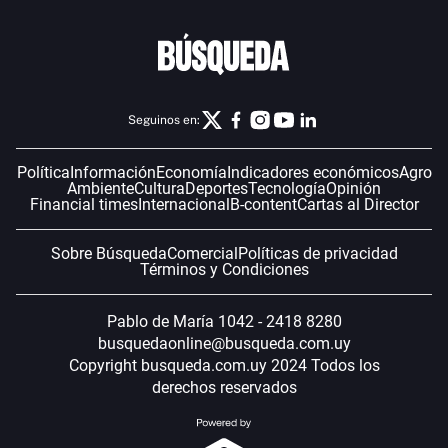
Seguinos en:
Política
Información
Economía
Indicadores económicos
Agro
Ambiente
Cultura
Deportes
Tecnología
Opinión
Financial times
Internacional
B-content
Cartas al Director
Sobre Búsqueda
Comercial
Políticas de privacidad
Términos y Condiciones
Pablo de María 1042 - 2418 8280
busquedaonline@busqueda.com.uy
Copyright busqueda.com.uy 2024 Todos los
derechos reservados