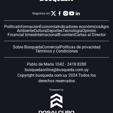
Seguinos en:
Política
Información
Economía
Indicadores económicos
Agro
Ambiente
Cultura
Deportes
Tecnología
Opinión
Financial times
Internacional
B-content
Cartas al Director
Sobre Búsqueda
Comercial
Políticas de privacidad
Términos y Condiciones
Pablo de María 1042 - 2418 8280
busquedaonline@busqueda.com.uy
Copyright busqueda.com.uy 2024 Todos los
derechos reservados