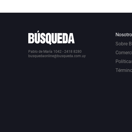
Nosotro
Sobre 
Pablo de María 1042 - 2418 8280
Comerci
busquedaonline@busqueda.com.uy
Política
Término