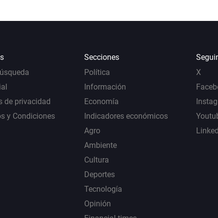
s
Secciones
Segui
Búsqueda
Política
X
al
Información
Faceb
s de privacidad
Economía
Insta
s y Condiciones
Indicadores económicos
Youtu
Agro
Linke
Ambiente
Cultura
Deportes
Tecnología
Opinión