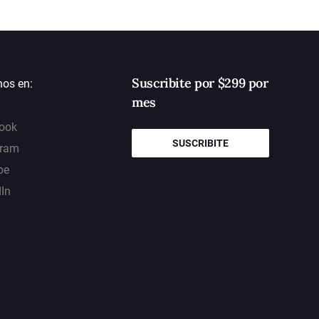
Suscribite por $299 por
nos en:
mes
ook
SUSCRIBITE
gram
be
dIn