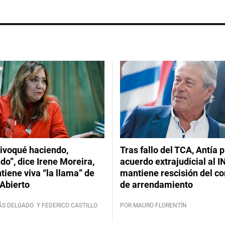
ivoqué haciendo,
Tras fallo del TCA, Antía 
do”, dice Irene Moreira,
acuerdo extrajudicial al I
iene viva “la llama” de
mantiene rescisión del co
Abierto
de arrendamiento
ÁS DELGADO
Y FEDERICO CASTILLO
POR MAURO FLORENTÍN