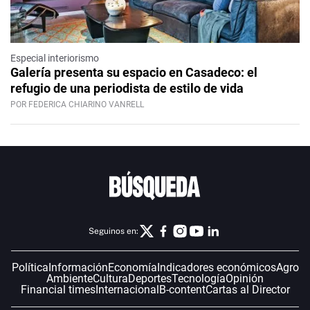
Especial interiorismo
Galería presenta su espacio en Casadeco: el
refugio de una periodista de estilo de vida
POR FEDERICA CHIARINO VANRELL
Seguinos en:
Política
Información
Economía
Indicadores económicos
Agro
Ambiente
Cultura
Deportes
Tecnología
Opinión
Financial times
Internacional
B-content
Cartas al Director