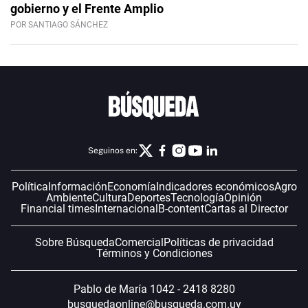
gobierno y el Frente Amplio
POR SANTIAGO SÁNCHEZ
Seguinos en:
Política
Información
Economía
Indicadores económicos
Agro
Ambiente
Cultura
Deportes
Tecnología
Opinión
Financial times
Internacional
B-content
Cartas al Director
Sobre Búsqueda
Comercial
Políticas de privacidad
Términos y Condiciones
Pablo de María 1042 - 2418 8280
busquedaonline@busqueda.com.uy