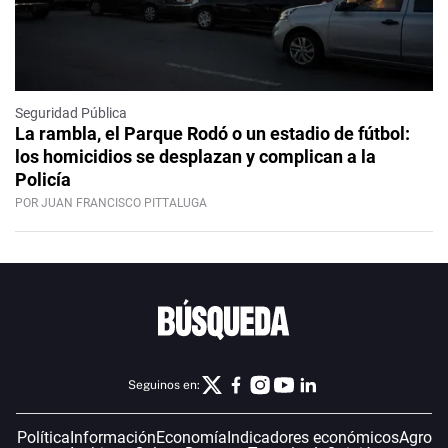
Seguridad Pública
La rambla, el Parque Rodó o un estadio de fútbol:
los homicidios se desplazan y complican a la
Policía
POR JUAN FRANCISCO PITTALUGA
Seguinos en:
Política
Información
Economía
Indicadores económicos
Agro