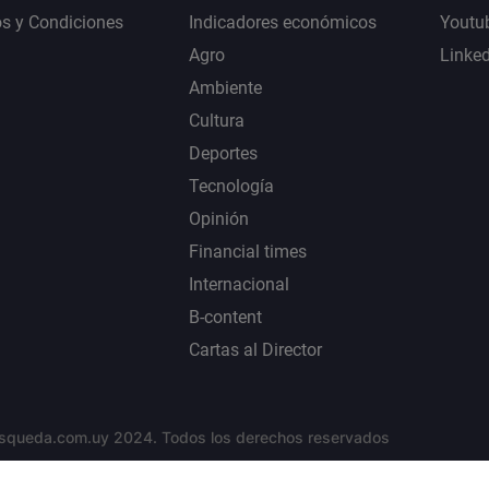
s y Condiciones
Indicadores económicos
Youtu
Agro
Linke
Ambiente
Cultura
Deportes
Tecnología
Opinión
Financial times
Internacional
B-content
Cartas al Director
squeda.com.uy 2024. Todos los derechos reservados