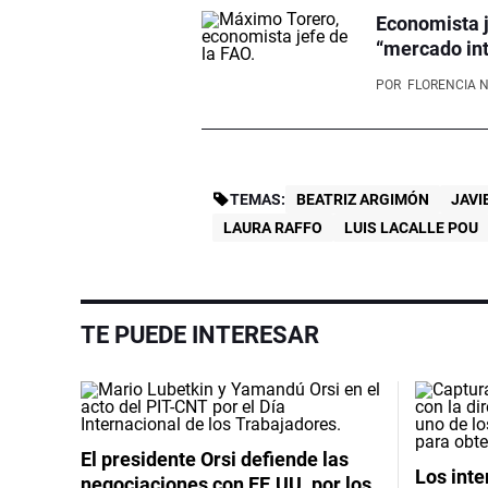
Economista j
“mercado int
POR
FLORENCIA 
TEMAS:
BEATRIZ ARGIMÓN
JAVI
LAURA RAFFO
LUIS LACALLE POU
TE PUEDE INTERESAR
El presidente Orsi defiende las
Los int
negociaciones con EE.UU. por los