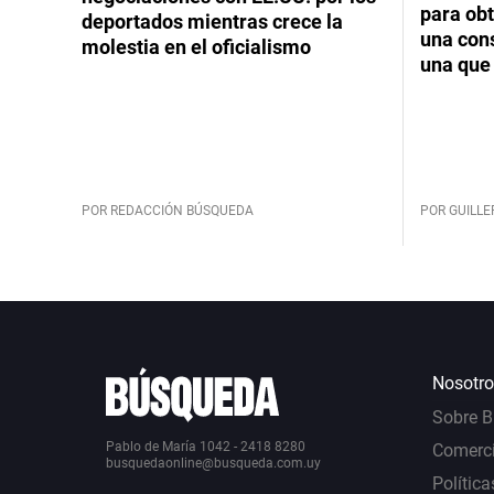
para obt
deportados mientras crece la
una cons
molestia en el oficialismo
una que 
POR REDACCIÓN BÚSQUEDA
POR GUILL
Nosotro
Sobre 
Pablo de María 1042 - 2418 8280
Comerci
busquedaonline@busqueda.com.uy
Política