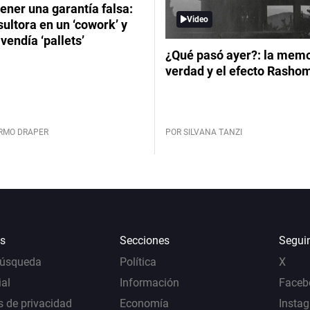
ener una garantía falsa:
Video
ultora en un ‘cowork’ y
vendía ‘pallets’
¿Qué pasó ayer?: la memor
verdad y el efecto Rasho
ERMO DRAPER
POR SILVANA TANZI
s
Secciones
Segui
Búsqueda
Política
X
al
Información
Faceb
s de privacidad
Economía
Insta