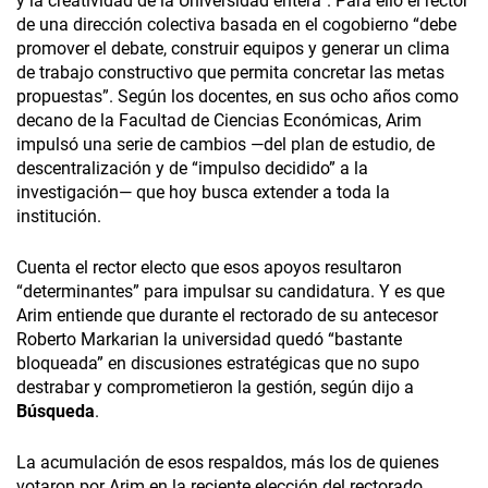
y la creatividad de la Universidad entera”. Para ello el rector
de una dirección colectiva basada en el cogobierno “debe
promover el debate, construir equipos y generar un clima
de trabajo constructivo que permita concretar las metas
propuestas”. Según los docentes, en sus ocho años como
decano de la Facultad de Ciencias Económicas, Arim
impulsó una serie de cambios —del plan de estudio, de
descentralización y de “impulso decidido” a la
investigación— que hoy busca extender a toda la
institución.
Cuenta el rector electo que esos apoyos resultaron
“determinantes” para impulsar su candidatura. Y es que
Arim entiende que durante el rectorado de su antecesor
Roberto Markarian la universidad quedó “bastante
bloqueada” en discusiones estratégicas que no supo
destrabar y comprometieron la gestión, según dijo a
Búsqueda
.
La acumulación de esos respaldos, más los de quienes
votaron por Arim en la reciente elección del rectorado,