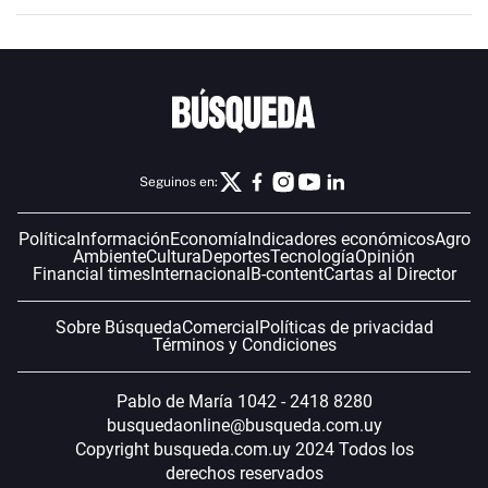
Seguinos en:
Política
Información
Economía
Indicadores económicos
Agro
Ambiente
Cultura
Deportes
Tecnología
Opinión
Financial times
Internacional
B-content
Cartas al Director
Sobre Búsqueda
Comercial
Políticas de privacidad
Términos y Condiciones
Pablo de María 1042 - 2418 8280
busquedaonline@busqueda.com.uy
Copyright busqueda.com.uy 2024 Todos los
derechos reservados