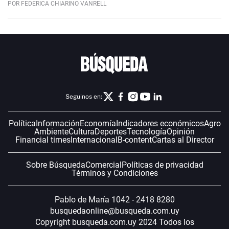
POR FEDERICA CHIARINO VANRELL
Seguinos en:
Política
Información
Economía
Indicadores económicos
Agro
Ambiente
Cultura
Deportes
Tecnología
Opinión
Financial times
Internacional
B-content
Cartas al Director
Sobre Búsqueda
Comercial
Políticas de privacidad
Términos y Condiciones
Pablo de María 1042 - 2418 8280
busquedaonline@busqueda.com.uy
Copyright busqueda.com.uy 2024 Todos los