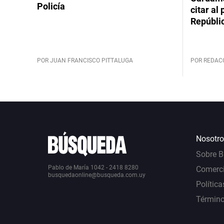
Policía
citar al
Repúbli
POR JUAN FRANCISCO PITTALUGA
POR REDAC
Nosotro
Sobre 
Pablo de María 1042 - 2418 8280
Comerci
busquedaonline@busqueda.com.uy
Política
Término