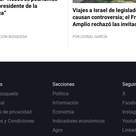
 presidente de la
Viajes a Israel de legisla
ca”
causan controversia; el F
Amplio rechazó las invita
CIÓN BÚSQUEDA
POR LEONEL GARCÍA
s
Secciones
Segui
Búsqueda
Política
X
al
Información
Faceb
s de privacidad
Economía
Insta
s y Condiciones
Indicadores económicos
Youtu
Agro
Linke