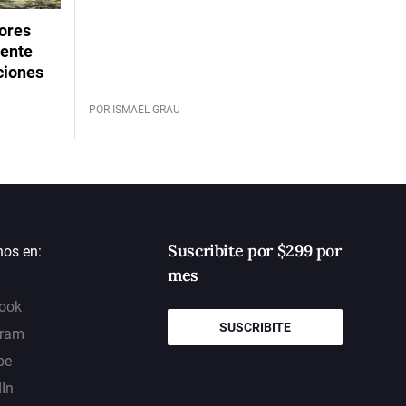
dores
rente
ciones
POR ISMAEL GRAU
Suscribite por $299 por
nos en:
mes
ook
SUSCRIBITE
gram
be
dIn