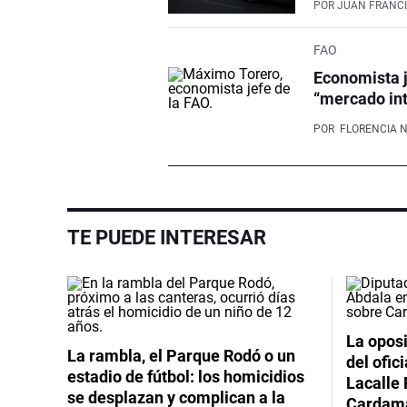
POR
JUAN FRANCI
FAO
Economista j
“mercado int
POR
FLORENCIA 
TE PUEDE INTERESAR
La oposi
La rambla, el Parque Rodó o un
del ofic
estadio de fútbol: los homicidios
Lacalle 
se desplazan y complican a la
Cardama