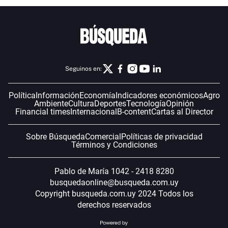
Seguinos en:
Política
Información
Economía
Indicadores económicos
Agro
Ambiente
Cultura
Deportes
Tecnología
Opinión
Financial times
Internacional
B-content
Cartas al Director
Sobre Búsqueda
Comercial
Políticas de privacidad
Términos y Condiciones
Pablo de María 1042 - 2418 8280
busquedaonline@busqueda.com.uy
Copyright busqueda.com.uy 2024 Todos los
derechos reservados