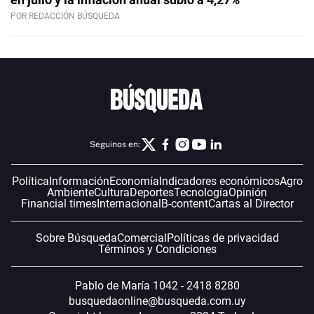
POR REDACCIÓN BÚSQUEDA
Seguinos en:
Política
Información
Economía
Indicadores económicos
Agro
Ambiente
Cultura
Deportes
Tecnología
Opinión
Financial times
Internacional
B-content
Cartas al Director
Sobre Búsqueda
Comercial
Políticas de privacidad
Términos y Condiciones
Pablo de María 1042 - 2418 8280
busquedaonline@busqueda.com.uy