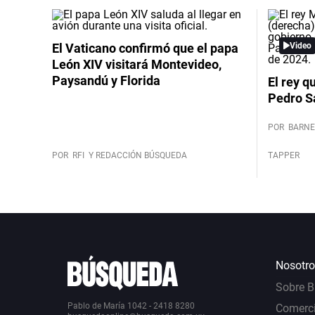
El Vaticano confirmó que el papa
Video
León XIV visitará Montevideo,
Paysandú y Florida
El rey q
Pedro S
POR
BARNE
POR
RFI
Y REDACCIÓN BÚSQUEDA
TAPPER
Nosotro
Sobre 
Pablo de María 1042 - 2418 8280
Comerci