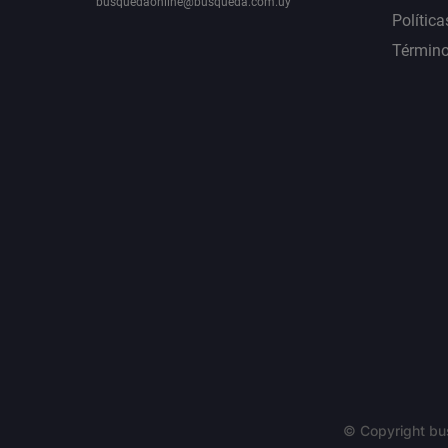
busquedaonline@busqueda.com.uy
Política
Término
© Copyright bu