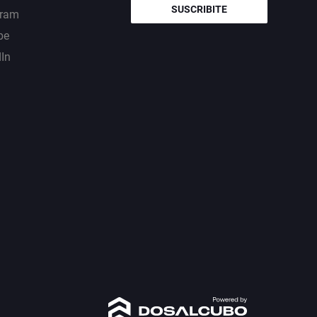
SUSCRIBITE
gram
be
dIn