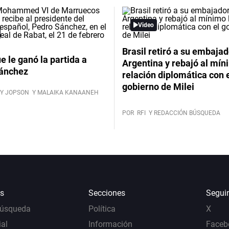
Video
Brasil retiró a su embajad
ue le ganó la partida a
Argentina y rebajó al mín
ánchez
relación diplomática con 
gobierno de Milei
Y JOPSON
Y MALAIKA KANAANEH
POR
RFI
Y REDACCIÓN BÚSQUEDA
s
Secciones
Segui
Búsqueda
Política
X
al
Información
Faceb