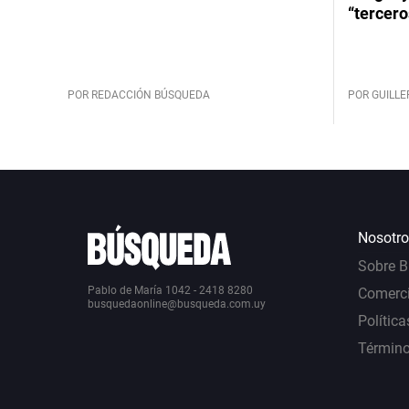
“tercero
POR REDACCIÓN BÚSQUEDA
POR GUILL
Nosotro
Sobre 
Pablo de María 1042 - 2418 8280
Comerci
busquedaonline@busqueda.com.uy
Política
Término