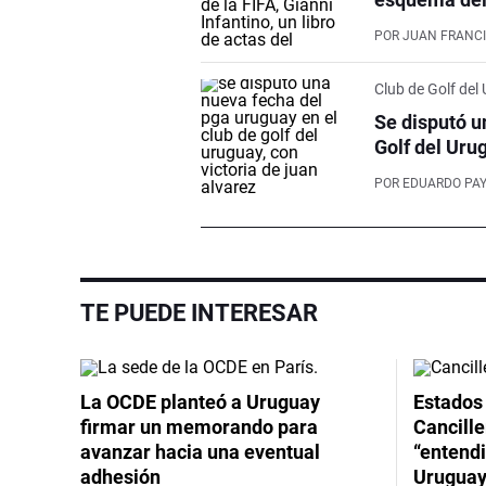
POR
JUAN FRANCI
Club de Golf del
Se disputó u
Golf del Uru
POR
EDUARDO PA
TE PUEDE INTERESAR
La OCDE planteó a Uruguay
Estados 
firmar un memorando para
Cancille
avanzar hacia una eventual
“entend
adhesión
Uruguay