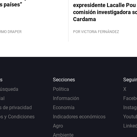
s países”
expresidente Lacalle Pou 
comisión investigadora s
Cardama
ERMO DRAPER
POR VICTORIA FERNÁNDEZ
s
Secciones
Segui
Búsqueda
Política
X
al
Información
Faceb
s de privacidad
Economía
Insta
s y Condiciones
Indicadores económicos
Youtu
Agro
Linke
Ambiente