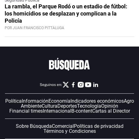
Seguridad Pública
La rambla, el Parque Rodó o un estadio de fútbol:
los homicidios se desplazan y complican a la
Policía
POR JUAN FRANCISCO PITTALUGA
Seguinos en:
Política
Información
Economía
Indicadores económicos
Agro
Ambiente
Cultura
Deportes
Tecnología
Opinión
Financial times
Internacional
B-content
Cartas al Director
Sobre Búsqueda
Comercial
Políticas de privacidad
Términos y Condiciones