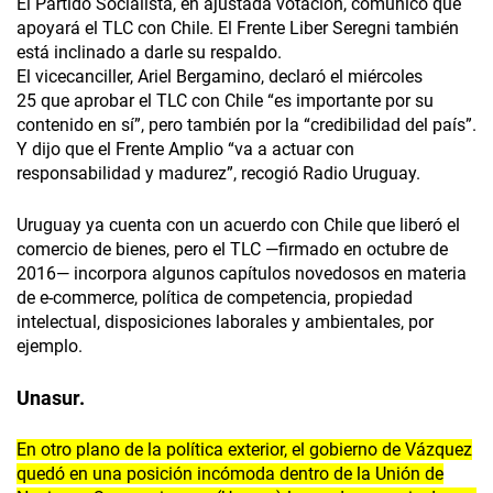
El Partido Socialista, en ajustada votación, comunicó que
apoyará el TLC con Chile. El Frente Liber Seregni también
está inclinado a darle su respaldo.
El vicecanciller, Ariel Bergamino, declaró el miércoles
25 que aprobar el TLC con Chile “es importante por su
contenido en sí”, pero también por la “credibilidad del país”.
Y dijo que el Frente Amplio “va a actuar con
responsabilidad y madurez”, recogió Radio Uruguay.
Uruguay ya cuenta con un acuerdo con Chile que liberó el
comercio de bienes, pero el TLC —firmado en octubre de
2016— incorpora algunos capítulos novedosos en materia
de e-commerce, política de competencia, propiedad
intelectual, disposiciones laborales y ambientales, por
ejemplo.
Unasur.
En otro plano de la política exterior, el gobierno de Vázquez
quedó en una posición incómoda dentro de la Unión de