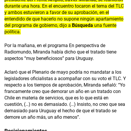
durante una hora. En el encuentro tocaron el tema del TLC
y ambos estuvieron a favor de su aprobación, en el
entendido de que hacerlo no supone ningún apartamiento
del programa de gobierno, dijo a
Búsqueda
una fuente
política.
Por la mañana, en el programa En perspectiva de
Radiomundo, Miranda había dicho que el tratado tiene
aspectos “muy beneficiosos” para Uruguay.
Aclaró que el Plenario de mayo podría no mandatar a los
legisladores oficialistas a acompañar con su voto el TLC. Y
respecto a los tiempos de aprobación, Miranda señaló: “Yo
francamente creo que demorar un año en un tratado con
Chile en materia de servicios, que es lo que está en
cuestión, (…) no es demasiado. (…) Insisto, no creo que sea
demasiado para Uruguay el hecho de que el tratado se
demore un año más, un año menos”.