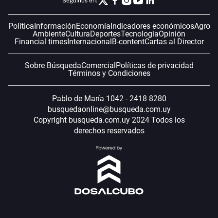
Seguinos en:
Política
Información
Economía
Indicadores económicos
Agro
Ambiente
Cultura
Deportes
Tecnología
Opinión
Financial times
Internacional
B-content
Cartas al Director
Sobre Búsqueda
Comercial
Políticas de privacidad
Términos y Condiciones
Pablo de María 1042 - 2418 8280
busquedaonline@busqueda.com.uy
Copyright busqueda.com.uy 2024 Todos los
derechos reservados