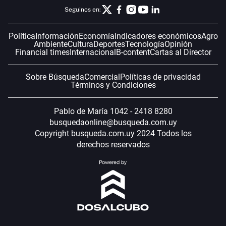
Seguinos en:
Política
Información
Economía
Indicadores económicos
Agro
Ambiente
Cultura
Deportes
Tecnología
Opinión
Financial times
Internacional
B-content
Cartas al Director
Sobre Búsqueda
Comercial
Políticas de privacidad
Términos y Condiciones
Pablo de María 1042 - 2418 8280
busquedaonline@busqueda.com.uy
Copyright busqueda.com.uy 2024 Todos los
derechos reservados