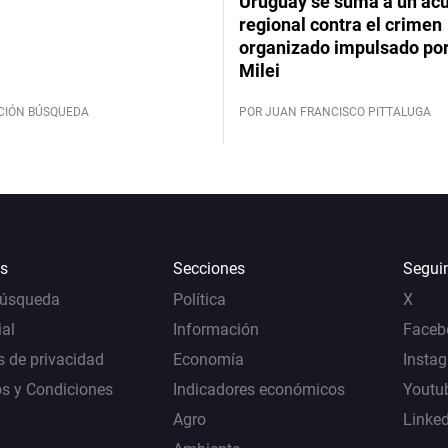
Uruguay se suma a un ac
regional contra el crimen
organizado impulsado por
Milei
CIÓN BÚSQUEDA
POR JUAN FRANCISCO PITTALUGA
s
Secciones
Segui
Búsqueda
Política
X
al
Información
Faceb
s de privacidad
Economía
Insta
s y Condiciones
Indicadores económicos
Youtu
Agro
Linke