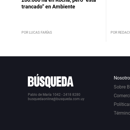
trancado” en Ambiente
POR LUCAS FARÍAS
POR REDAC
Nosotro
Sobre 
Pablo de María 1042 - 2418 8280
Comerci
busquedaonline@busqueda.com.uy
Política
Término