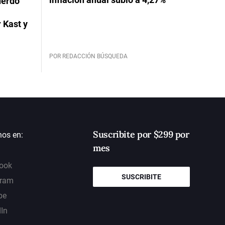
uerdo
 Kast y
POR REDACCIÓN BÚSQUEDA
Suscribite por $299 por
nos en:
mes
ook
SUSCRIBITE
gram
be
dIn