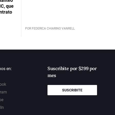
planteó
NC, que
ntrato
POR FEDERICA CHIARINO VANRELL
Suscribite por $299 por
nos en:
mes
ook
SUSCRIBITE
gram
be
dIn