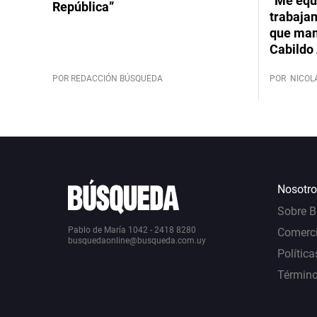
“Me equ
República”
trabajan
que mant
Cabildo 
POR REDACCIÓN BÚSQUEDA
POR
NICOL
Nosotro
Sobre 
Pablo de María 1042 - 2418 8280
Comerci
busquedaonline@busqueda.com.uy
Política
Término