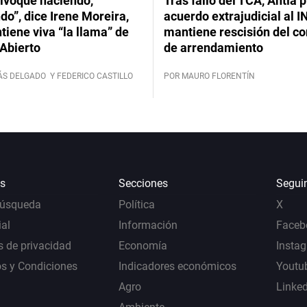
ivoqué haciendo,
Tras fallo del TCA, Antía 
do”, dice Irene Moreira,
acuerdo extrajudicial al I
iene viva “la llama” de
mantiene rescisión del co
Abierto
de arrendamiento
ÁS DELGADO
Y FEDERICO CASTILLO
POR MAURO FLORENTÍN
s
Secciones
Segui
Búsqueda
Política
X
al
Información
Faceb
s de privacidad
Economía
Insta
s y Condiciones
Indicadores económicos
Youtu
Agro
Linke