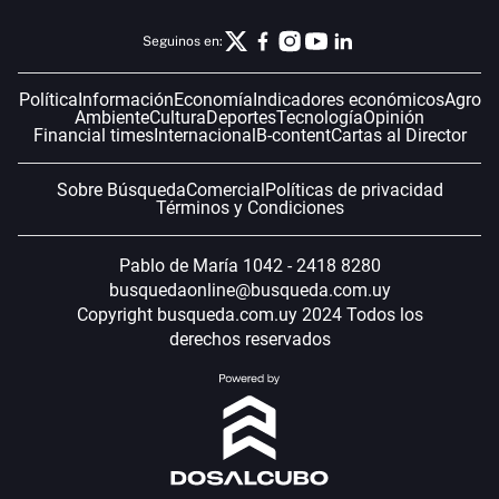
Seguinos en:
Política
Información
Economía
Indicadores económicos
Agro
Ambiente
Cultura
Deportes
Tecnología
Opinión
Financial times
Internacional
B-content
Cartas al Director
Sobre Búsqueda
Comercial
Políticas de privacidad
Términos y Condiciones
Pablo de María 1042 - 2418 8280
busquedaonline@busqueda.com.uy
Copyright busqueda.com.uy 2024 Todos los
derechos reservados