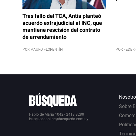
Tras fallo del TCA, Antía planteó
acuerdo extrajudicial al INC, que
mantiene rescisión del contrato
de arrendamiento
POR MAURO FLORENTÍN
POR FEDERI
Nosotro
Sobre 
Pablo de María 1042 - 2418 8280
Comerci
busquedaonline@busqueda.com.uy
Política
Término