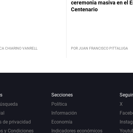
ceremonia masiva en el E
Centenario
CA CHIARINO VANRELL
POR JUAN FRANCISCO PITTALUGA
s
Secciones
Segui
Búsqueda
Política
X
al
Información
Faceb
s de privacidad
Economía
Insta
s y Condiciones
Indicadores económicos
Youtu