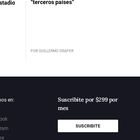
“terceros países”
stadio
POR GUILLERMO DRAPER
Suscribite por $299 por
nos en:
mes
ook
SUSCRIBITE
gram
be