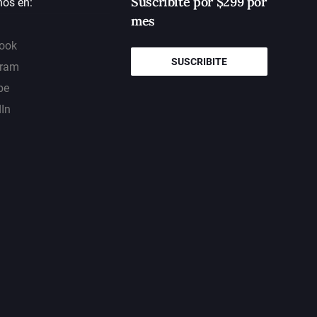
Suscribite por $299 por
nos en:
mes
ook
SUSCRIBITE
gram
be
dIn