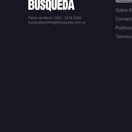
Nosotro
Sobre 
Pablo de María 1042 - 2418 8280
Comerci
busquedaonline@busqueda.com.uy
Política
Término