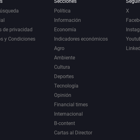
s
Secciones
Segui
Búsqueda
Política
X
al
Información
Faceb
s de privacidad
Economía
Insta
s y Condiciones
Indicadores económicos
Youtu
Agro
Linke
Ambiente
Cultura
Deportes
Tecnología
Opinión
Financial times
Internacional
B-content
Cartas al Director