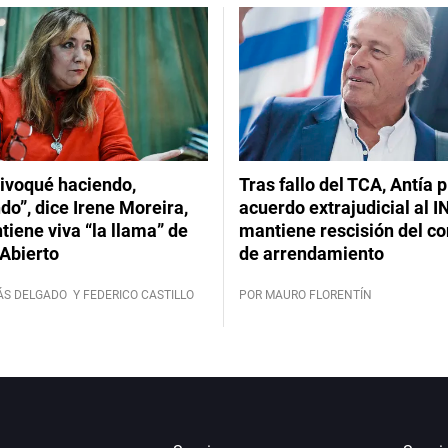
ivoqué haciendo,
Tras fallo del TCA, Antía 
do”, dice Irene Moreira,
acuerdo extrajudicial al I
iene viva “la llama” de
mantiene rescisión del co
Abierto
de arrendamiento
ÁS DELGADO
Y FEDERICO CASTILLO
POR MAURO FLORENTÍN