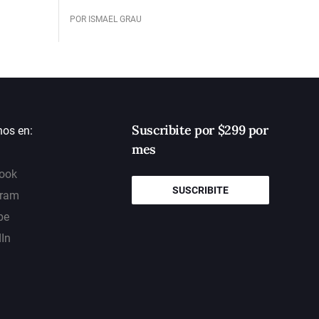
POR ISMAEL GRAU
Suscribite por $299 por
nos en:
mes
ook
SUSCRIBITE
gram
be
dIn