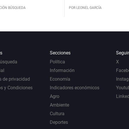
CIÓN BÚSQUEDA
POR LEONEL GARCÍA
s
Secciones
Segui
Búsqueda
Política
X
al
Información
Faceb
s de privacidad
Economía
Insta
s y Condiciones
Indicadores económicos
Youtu
Agro
Linke
Ambiente
Cultura
Deportes