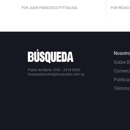
POR JUAN FRANCISCO PITTALUGA
POR REDAC
Nosotro
Sobre 
Pablo de María 1042 - 2418 8280
Comerci
busquedaonline@busqueda.com.uy
Política
Término