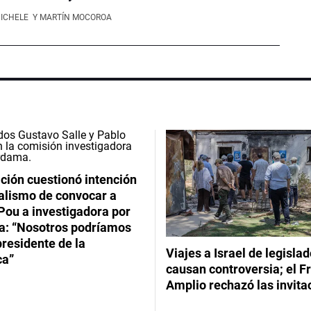
NICHELE
Y MARTÍN MOCOROA
ción cuestionó intención
ialismo de convocar a
Pou a investigadora por
: “Nosotros podríamos
 presidente de la
Viajes a Israel de legisla
ca”
causan controversia; el F
Amplio rechazó las invita