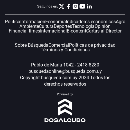
Seguinos en:
Política
Información
Economía
Indicadores económicos
Agro
Ambiente
Cultura
Deportes
Tecnología
Opinión
Financial times
Internacional
B-content
Cartas al Director
Sobre Búsqueda
Comercial
Políticas de privacidad
Términos y Condiciones
Pablo de María 1042 - 2418 8280
busquedaonline@busqueda.com.uy
Copyright busqueda.com.uy 2024 Todos los
derechos reservados