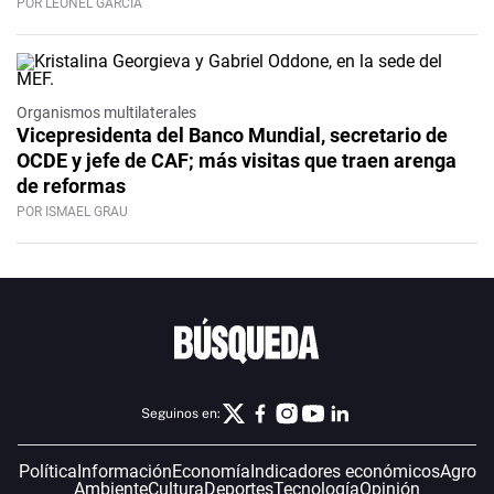
POR LEONEL GARCÍA
Organismos multilaterales
Vicepresidenta del Banco Mundial, secretario de
OCDE y jefe de CAF; más visitas que traen arenga
de reformas
POR ISMAEL GRAU
Seguinos en:
Política
Información
Economía
Indicadores económicos
Agro
Ambiente
Cultura
Deportes
Tecnología
Opinión