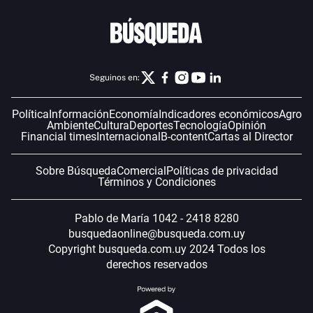
Seguinos en:
Política
Información
Economía
Indicadores económicos
Agro
Ambiente
Cultura
Deportes
Tecnología
Opinión
Financial times
Internacional
B-content
Cartas al Director
Sobre Búsqueda
Comercial
Políticas de privacidad
Términos y Condiciones
Pablo de María 1042 - 2418 8280
busquedaonline@busqueda.com.uy
Copyright busqueda.com.uy 2024 Todos los
derechos reservados