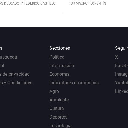
ÁS DELGADO
Y FEDERICO CASTILLO
POR MAURO FLORENTÍN
s
Secciones
Segui
Búsqueda
Política
X
al
Información
Faceb
s de privacidad
Economía
Insta
s y Condiciones
Indicadores económicos
Youtu
Agro
Linke
Ambiente
Cultura
Deportes
Tecnología