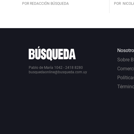
POR REDACCIÓN BÚSQUEDA
POR
NICOL
Nosotro
Sobre 
Pablo de María 1042 - 2418 8280
Comerci
busquedaonline@busqueda.com.uy
Política
Término