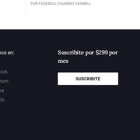
POR FEDERICA CHIARINO VANRELL
Suscribite por $299 por
nos en:
mes
ook
SUSCRIBITE
gram
be
dIn