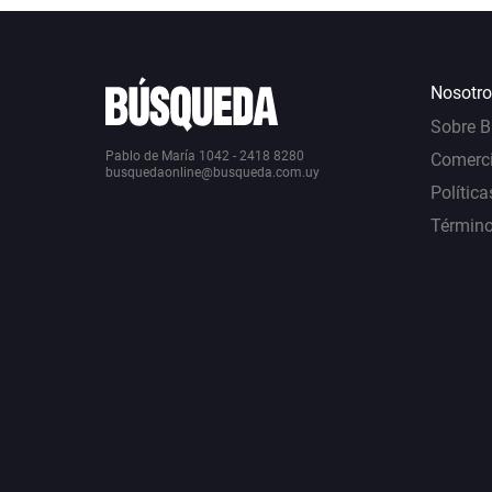
Nosotro
Sobre 
Pablo de María 1042 - 2418 8280
Comerci
busquedaonline@busqueda.com.uy
Política
Término