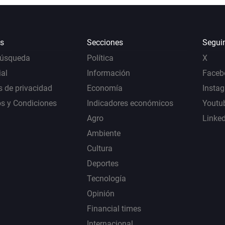
s
Secciones
Segui
Búsqueda
Política
X
al
Información
Faceb
s de privacidad
Economía
Insta
s y Condiciones
Indicadores económicos
Youtu
Agro
Linke
Ambiente
Cultura
Deportes
Tecnología
Opinión
Financial times
Internacional