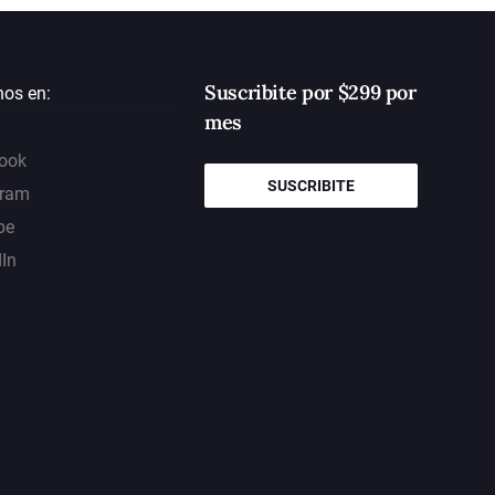
Suscribite por $299 por
nos en:
mes
ook
SUSCRIBITE
gram
be
dIn