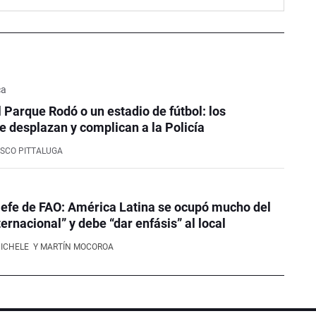
ca
l Parque Rodó o un estadio de fútbol: los
e desplazan y complican a la Policía
SCO PITTALUGA
efe de FAO: América Latina se ocupó mucho del
ernacional” y debe “dar enfásis” al local
NICHELE
Y MARTÍN MOCOROA