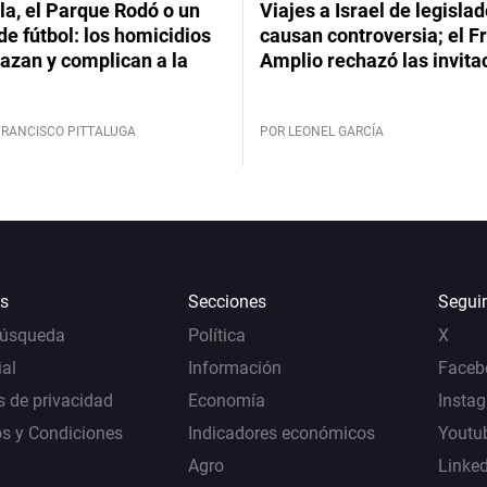
a, el Parque Rodó o un
Viajes a Israel de legisla
de fútbol: los homicidios
causan controversia; el F
azan y complican a la
Amplio rechazó las invita
FRANCISCO PITTALUGA
POR LEONEL GARCÍA
s
Secciones
Segui
Búsqueda
Política
X
al
Información
Faceb
s de privacidad
Economía
Insta
s y Condiciones
Indicadores económicos
Youtu
Agro
Linke