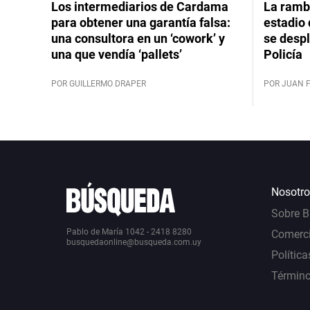
Los intermediarios de Cardama
La rambl
para obtener una garantía falsa:
estadio 
una consultora en un ‘cowork’ y
se despl
una que vendía ‘pallets’
Policía
POR GUILLERMO DRAPER
POR JUAN 
Nosotro
Sobre 
Pablo de María 1042 - 2418 8280
Comerci
busquedaonline@busqueda.com.uy
Política
Término