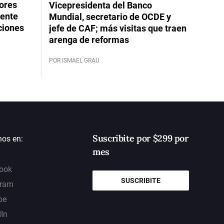
dores
Vicepresidenta del Banco
rente
Mundial, secretario de OCDE y
ciones
jefe de CAF; más visitas que traen
arenga de reformas
POR ISMAEL GRAU
Suscribite por $299 por
nos en:
mes
ook
SUSCRIBITE
gram
be
dIn