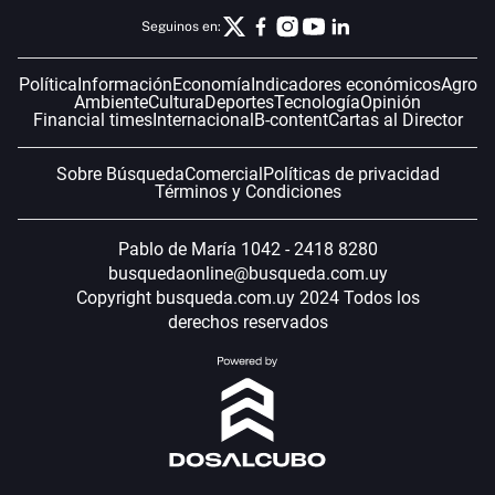
Seguinos en:
Política
Información
Economía
Indicadores económicos
Agro
Ambiente
Cultura
Deportes
Tecnología
Opinión
Financial times
Internacional
B-content
Cartas al Director
Sobre Búsqueda
Comercial
Políticas de privacidad
Términos y Condiciones
Pablo de María 1042 - 2418 8280
busquedaonline@busqueda.com.uy
Copyright busqueda.com.uy 2024 Todos los
derechos reservados