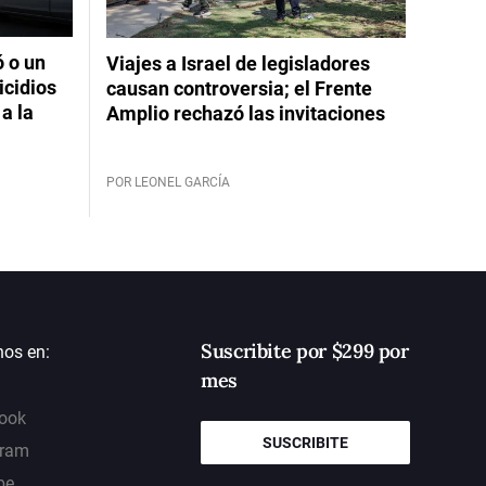
ó o un
Viajes a Israel de legisladores
icidios
causan controversia; el Frente
a la
Amplio rechazó las invitaciones
POR LEONEL GARCÍA
Suscribite por $299 por
nos en:
mes
ook
SUSCRIBITE
gram
be