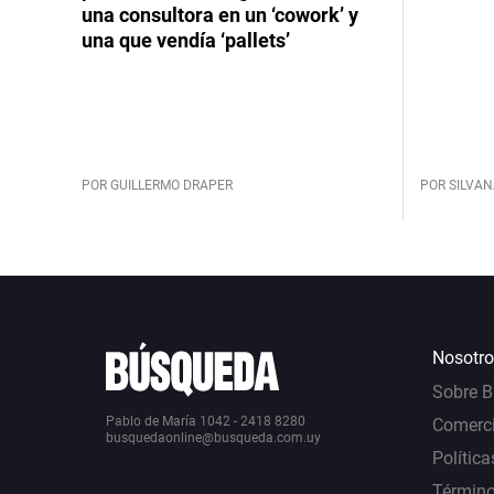
una consultora en un ‘cowork’ y
una que vendía ‘pallets’
POR GUILLERMO DRAPER
POR SILVAN
Nosotro
Sobre 
Pablo de María 1042 - 2418 8280
Comerci
busquedaonline@busqueda.com.uy
Política
Término