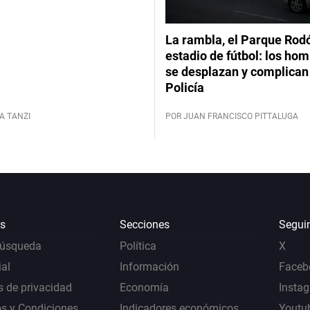
La rambla, el Parque Rod
estadio de fútbol: los hom
se desplazan y complican 
Policía
A TANZI
POR JUAN FRANCISCO PITTALUGA
s
Secciones
Segui
Búsqueda
Política
X
al
Información
Faceb
s de privacidad
Economía
Insta
s y Condiciones
Indicadores económicos
Youtu