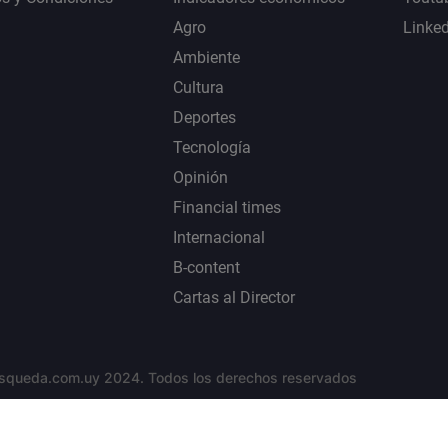
Agro
Linke
Ambiente
Cultura
Deportes
Tecnología
Opinión
Financial times
Internacional
B-content
Cartas al Director
squeda.com.uy 2024. Todos los derechos reservados