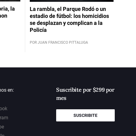
ia, la
La rambla, el Parque Rodó o un
mon
estadio de fútbol: los homicidios
se desplazan y complican a la
Policía
POR JUAN FRANCISCO PITTALUGA
Suscribite por $299 por
nos en:
mes
ook
SUSCRIBITE
gram
be
dIn