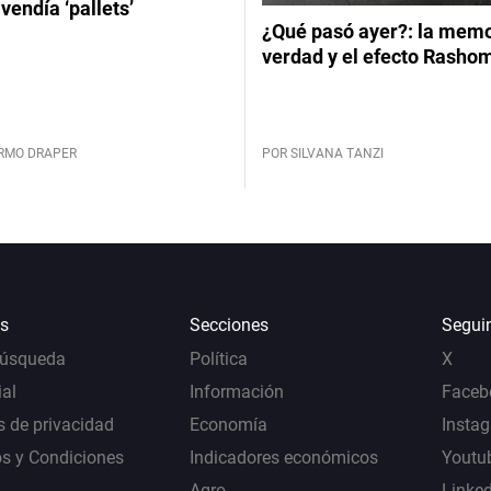
vendía ‘pallets’
¿Qué pasó ayer?: la memor
verdad y el efecto Rasho
ERMO DRAPER
POR SILVANA TANZI
s
Secciones
Segui
Búsqueda
Política
X
al
Información
Faceb
s de privacidad
Economía
Insta
s y Condiciones
Indicadores económicos
Youtu
Agro
Linke