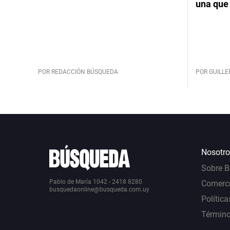
una que 
POR REDACCIÓN BÚSQUEDA
POR GUILL
Nosotro
Sobre 
Pablo de María 1042 - 2418 8280
Comerci
busquedaonline@busqueda.com.uy
Política
Término