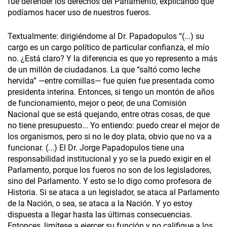
fue defender los derechos del Parlamento, explicando que
podíamos hacer uso de nuestros fueros.
Textualmente: dirigiéndome al Dr. Papadopulos “(...) su
cargo es un cargo político de particular confianza, el mío
no. ¿Está claro? Y la diferencia es que yo represento a más
de un millón de ciudadanos. La que “saltó como leche
hervida” —entre comillas— fue quien fue presentada como
presidenta interina. Entonces, si tengo un montón de años
de funcionamiento, mejor o peor, de una Comisión
Nacional que se está quejando, entre otras cosas, de que
no tiene presupuesto... Yo entiendo: puedo crear el mejor de
los organismos, pero si no le doy plata, obvio que no va a
funcionar. (...) El Dr. Jorge Papadopulos tiene una
responsabilidad institucional y yo se la puedo exigir en el
Parlamento, porque los fueros no son de los legisladores,
sino del Parlamento. Y esto se lo digo como profesora de
Historia. Si se ataca a un legislador, se ataca al Parlamento
de la Nación, o sea, se ataca a la Nación. Y yo estoy
dispuesta a llegar hasta las últimas consecuencias.
Entonces, limítese a ejercer su función y no califique a los