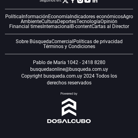
Seguinos en:
Política
Información
Economía
Indicadores económicos
Agro
Ambiente
Cultura
Deportes
Tecnología
Opinión
Financial times
Internacional
B-content
Cartas al Director
Sobre Búsqueda
Comercial
Políticas de privacidad
Términos y Condiciones
Pablo de María 1042 - 2418 8280
busquedaonline@busqueda.com.uy
Copyright busqueda.com.uy 2024 Todos los
derechos reservados